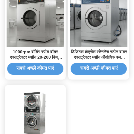
1000rpm वॉशिंग स्पीड वॉशर
डिजिटल कंट्रोल स्टेनलेस स्टील वाशर
एक्सट्रैक्टर मशीन 20-200 किग्रा
एक्सट्रैक्टर मशीन औद्योगिक कपड़े
क्षमता और हेवी ड्यूटी लॉन्ड्री के लिए
धोने के लिए 1000rpm धोने की गति
स्टेनलेस स्टील ड्रम के साथ
के साथ
सबसे अच्छी कीमत पाएं
सबसे अच्छी कीमत पाएं