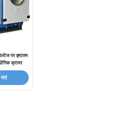
ल्टेज पर इष्टतम
योगिक ड्रायर
पाएं