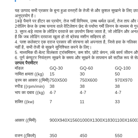
यह उत्पाद सभी प्रकार के बुना हुआ वस्त्रों के तेजी से और कुशल सुखाने के लिए उपयु
अनुप्रयोग है।
1बड़े पैमाने पर हीटर का प्रयोग, तेज गर्मी विनिमय, उच्च थर्मल ऊर्जा, तेज
2रोलिंग केज के उच्च घनत्व वाले वेंटिलेशन छेद से पर्याप्त गर्मी लिनन के माध्यम स
3. सुपर-बड़े व्यास के लोडिंग दरवाजे का उपयोग किया जाता है, जो लोडिंग और अ
है कि जब लोडिंग दरवाजा खुला हो तो ब्रेक्ड मशीन सक्रिय हो.
4. प्लश कलेक्टर एक दराज प्रकार की संरचना को अपनाता है, जिसे हवा के नलिका की
नहीं है, सभी तेजी से सूखने सुनिश्चित करने के लिए।
5. माध्यमिक वी-बेल्ट विलंबता ट्रांसमिशन, कम शोर, छोटे कंपन, लंबे कार्य जी
6. पूर्ण कंप्यूटर नियंत्रण सूखने के समय और सूखने के तापमान को सटीक रूप से स
उत्पाद पैरामीटर
मॉडल
GQ-30
GQ-60
GQ-100
नामित क्षमता ((kg)
15
30
50
ड्रम का आकार ((मिमी)
750X500
750X600
970X970
स्पीड ((rpm/min)
38
38
38
भाप का दबाव ((kg)
4-7
4-7
4-7
शक्ति ((kw)
7
11
33
आकार ((मिमी)
900X940X1560
1000X1300X1830
1100X1600
वजन ((किलो)
350
450
550