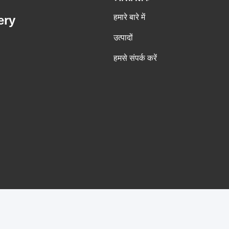
हमारे बारे में
ery
उत्पादों
हमसे संपर्क करें
चीन अच्छी गुणवत्ता वाशर एक्सट्रैक्टर मशीन आपूर्तिकर्ता. कॉपीराइट © -20