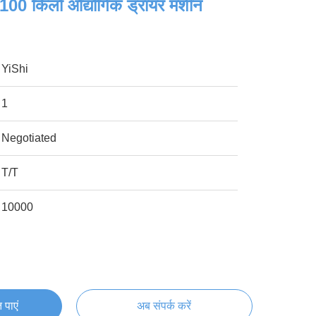
 100 किलो औद्योगिक ड्रायर मशीन
YiShi
1
Negotiated
T/T
10000
 पाएं
अब संपर्क करें