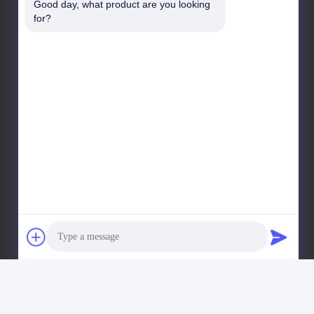
Good day, what product are you looking 
for?
कम्पनी का पता
नहीं।19, ल्वकुन रोड, नान्शा जिला, गुआंगज़ौ, चीन
कारखाने का पता
नहीं।19, ल्वकुन रोड, नान्शा जिला, गुआंगज़ौ, चीन
टेलीफोन
86-15202099711
26 Guangzhou Yishi Washing Machinery Co., Ltd. सभी अधिकार सुरक्षित हैं।