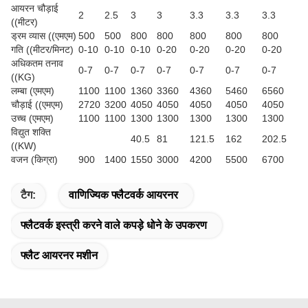
आयरन चौड़ाई
2
2.5
3
3
3.3
3.3
3.3
((मीटर)
ड्रम व्यास ((एमएम)
500
500
800
800
800
800
800
गति ((मीटर/मिनट)
0-10
0-10
0-10
0-20
0-20
0-20
0-20
अधिकतम तनाव
0-7
0-7
0-7
0-7
0-7
0-7
0-7
((KG)
लम्बा (एमएम)
1100
1100
1360
3360
4360
5460
6560
चौड़ाई ((एमएम)
2720
3200
4050
4050
4050
4050
4050
उच्च (एमएम)
1100
1100
1300
1300
1300
1300
1300
विद्युत शक्ति
40.5
81
121.5
162
202.5
((KW)
वजन (किग्रा)
900
1400
1550
3000
4200
5500
6700
टैग:
वाणिज्यिक फ्लैटवर्क आयरनर
फ्लैटवर्क इस्त्री करने वाले कपड़े धोने के उपकरण
फ्लैट आयरनर मशीन