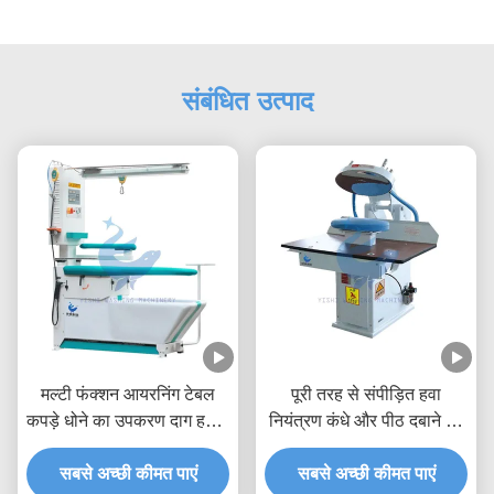
संबंधित उत्पाद
मल्टी फंक्शन आयरनिंग टेबल
पूरी तरह से संपीड़ित हवा
कपड़े धोने का उपकरण दाग हटाने
नियंत्रण कंधे और पीठ दबाने की
वाला उपकरण हवा उड़ाना
मशीन
सबसे अच्छी कीमत पाएं
आयरनिंग हवा चूषण
सबसे अच्छी कीमत पाएं