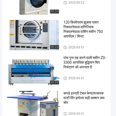
औद्योगिक ड्रायर
2025-05-22
00:24
120 किलोग्राम झुकाव वाशर
निकालनेवाला वाणिज्यिक
निकालनेवाला वाशिंग मशीन 750
आरपीएम / मिनट
वाशर एक्सट्रैक्टर मशीन
00:24
2025-03-31
पांच गुना तह करने वाली मशीन ZD-
3300 अत्यधिक बुद्धिमान चिप
नियंत्रण को अपनाता है
कागज को मोड़ने वाली मशीन
2025-03-31
00:09
कपड़े इस्त्री टेबल केन्द्रापसारक
मल्टी विंग इम्पेलर बड़ी सक्शन कम
शोर
कपड़े धोने का उपकरण
2025-03-31