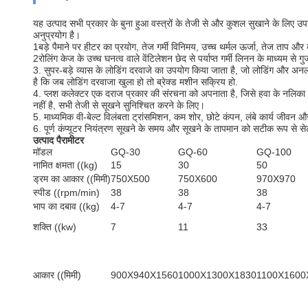
यह उत्पाद सभी प्रकार के बुना हुआ वस्त्रों के तेजी से और कुशल सुखाने के लिए उपयु
अनुप्रयोग है।
1बड़े पैमाने पर हीटर का प्रयोग, तेज गर्मी विनिमय, उच्च थर्मल ऊर्जा, तेज
2रोलिंग केज के उच्च घनत्व वाले वेंटिलेशन छेद से पर्याप्त गर्मी लिनन के माध्यम स
3. सुपर-बड़े व्यास के लोडिंग दरवाजे का उपयोग किया जाता है, जो लोडिंग और अ
है कि जब लोडिंग दरवाजा खुला हो तो ब्रेक्ड मशीन सक्रिय हो.
4. प्लश कलेक्टर एक दराज प्रकार की संरचना को अपनाता है, जिसे हवा के नलिका की
नहीं है, सभी तेजी से सूखने सुनिश्चित करने के लिए।
5. माध्यमिक वी-बेल्ट विलंबता ट्रांसमिशन, कम शोर, छोटे कंपन, लंबे कार्य जी
6. पूर्ण कंप्यूटर नियंत्रण सूखने के समय और सूखने के तापमान को सटीक रूप से स
उत्पाद पैरामीटर
मॉडल
GQ-30
GQ-60
GQ-100
नामित क्षमता ((kg)
15
30
50
ड्रम का आकार ((मिमी)
750X500
750X600
970X970
स्पीड ((rpm/min)
38
38
38
भाप का दबाव ((kg)
4-7
4-7
4-7
शक्ति ((kw)
7
11
33
आकार ((मिमी)
900X940X1560
1000X1300X1830
1100X1600