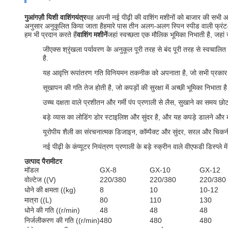
गुआंगज़ौ यिशी वाशिंग
यंत्र
यह अपनी नई पीढ़ी की वाशिंग मशीनों को बाजार की सभी आव
अनुसार अनुकूलित किया जाता हैहमारे पास तीन अलग-अलग स्पिन स्पीड वाली फ्रंट-
हम भी प्रदान करते हैं
वाशिंग मशीनें
जहां स्वच्छता एक मौलिक भूमिका निभाती है, जहां स
जीएक्स श्रृंखला पर्यावरण के अनुकूल पूरी तरह से बंद पूरी तरह से स्वचा
है.
यह आवृत्ति रूपांतरण गति विनियमन तकनीक को अपनाता है, जो सभी प्रकार क
सूखापन की गति तेज होती है, जो कपड़ों की सुरक्षा में अच्छी भूमिका निभाता ह
उच्च दक्षता वाले प्रशीतन और गर्मी पंप प्रणाली से लैस, सुखाने का समय 
बड़े व्यास का लोडिंग डोर स्टाइलिश और सुंदर है, और यह कपड़े डालने 
यूरोपीय शैली का संरचनात्मक डिजाइन, कॉम्पैक्ट और सुंदर, सरल और 
नई पीढ़ी के कंप्यूटर नियंत्रण प्रणाली के बड़े स्क्रीन वाले वीएफडी डिस्प्ले म
उत्पाद पैरामीटर
मॉडल
GX-8
GX-10
GX-12
वोल्टेज ((V)
220/380
220/380
220/380
धोने की क्षमता ((kg)
8
10
10-12
मात्रा ((L)
80
110
130
धोने की गति ((r/min)
48
48
48
निर्जलीकरण की गति ((r/min)
480
480
480