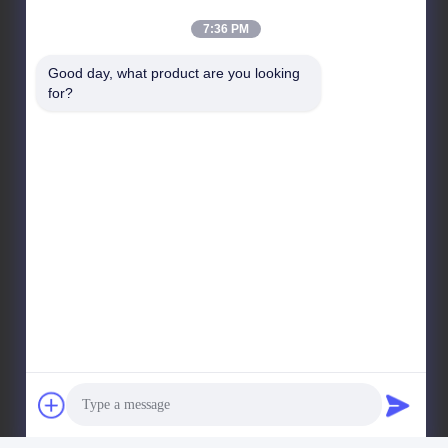
7:36 PM
हमारा पता
Good day, what product are you looking 
for?
कम्पनी का पता
नहीं।19, ल्वकुन रोड, नान्शा जिला, गुआंगज़ौ, चीन
कारखाने का पता
नहीं।19, ल्वकुन रोड, नान्शा जिला, गुआंगज़ौ, चीन
टेलीफोन
86-15202099711