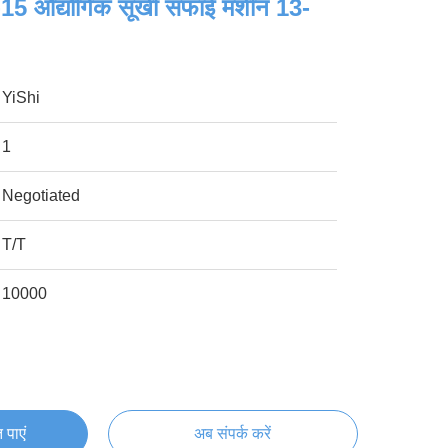
-15 औद्योगिक सूखी सफाई मशीन 13-
YiShi
1
Negotiated
T/T
10000
 पाएं
अब संपर्क करें